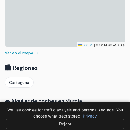
Leaflet
|
© OSM © CARTO
Ver en el mapa →
🏙️ Regiones
Cartagena
🚗 Alquiler de coches en Murcia
We use cookies for traffic analysis and personalized ads. You
Reserva con las grandes compañías de alquiler
choose what gets stored.
Privacy
Reject
Sixt
→
Europcar
→