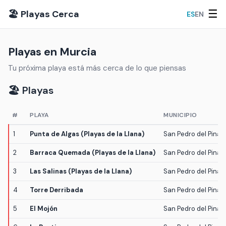
☰
🏖️ Playas Cerca
ES
EN
Playas en Murcia
Tu próxima playa está más cerca de lo que piensas
🏖️ Playas
#
PLAYA
MUNICIPIO
1
Punta de Algas (Playas de la Llana)
San Pedro del Pinat
2
Barraca Quemada (Playas de la Llana)
San Pedro del Pinat
3
Las Salinas (Playas de la Llana)
San Pedro del Pinat
4
Torre Derribada
San Pedro del Pinat
5
El Mojón
San Pedro del Pinat