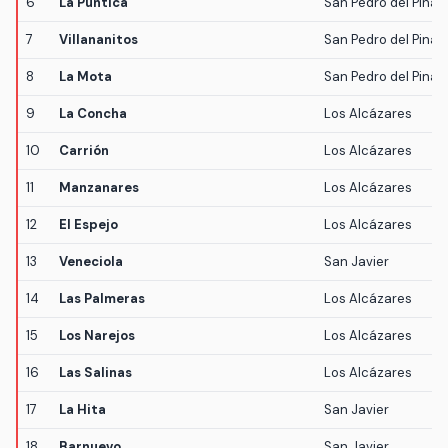
6
La Puntica
San Pedro del Pinat
7
Villananitos
San Pedro del Pinat
8
La Mota
San Pedro del Pinat
9
La Concha
Los Alcázares
10
Carrión
Los Alcázares
11
Manzanares
Los Alcázares
12
El Espejo
Los Alcázares
13
Veneciola
San Javier
14
Las Palmeras
Los Alcázares
15
Los Narejos
Los Alcázares
16
Las Salinas
Los Alcázares
17
La Hita
San Javier
18
Barnuevo
San Javier