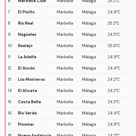
6
Marbella Club
Marbella
Málaga
25.2°C
7
El Pinillo
Marbella
Málaga
24.9°C
8
Río Real
Marbella
Málaga
25.2°C
9
Nagüeles
Marbella
Málaga
24.5°C
10
Realejo
Marbella
Málaga
25.6°C
11
La Adelfa
Marbella
Málaga
24.9°C
12
El Ancón
Marbella
Málaga
24.4°C
13
Los Monteros
Marbella
Málaga
24.2°C
14
El Alicate
Marbella
Málaga
24.2°C
15
Costa Bella
Marbella
Málaga
24.2°C
16
Río Verde
Marbella
Málaga
24.4°C
17
Pinomar
Marbella
Málaga
24.9°C
18
Nueva Andalucía
Marbella
Málaga
24.7°C