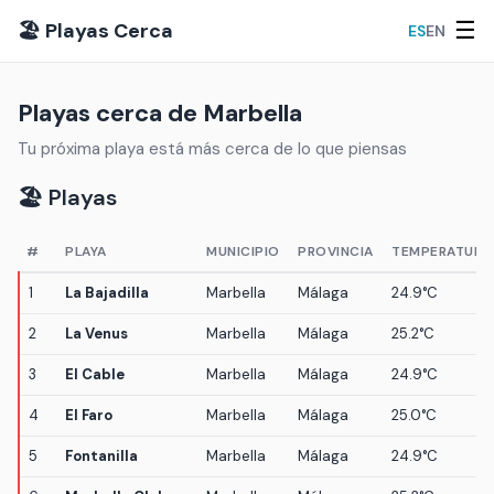
☰
🏖️ Playas Cerca
ES
EN
Playas cerca de Marbella
Tu próxima playa está más cerca de lo que piensas
🏖️ Playas
#
PLAYA
MUNICIPIO
PROVINCIA
TEMPERATURA
1
La Bajadilla
Marbella
Málaga
24.9°C
2
La Venus
Marbella
Málaga
25.2°C
3
El Cable
Marbella
Málaga
24.9°C
4
El Faro
Marbella
Málaga
25.0°C
5
Fontanilla
Marbella
Málaga
24.9°C