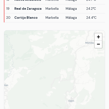
19
Real de Zaragoza
Marbella
Málaga
24.2°C
20
Cortijo Blanco
Marbella
Málaga
24.4°C
+
−