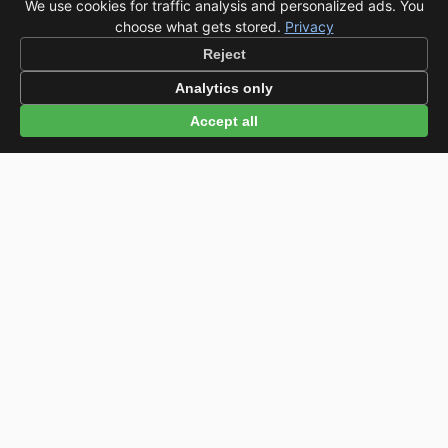
We use cookies for traffic analysis and personalized ads. You
choose what gets stored.
Privacy
Reject
Analytics only
Accept all
Leaflet
|
© OSM © CARTO
Ver en el mapa →
Partial Solar Eclipse — August 12, 2026
●
Eclipse times for Marbella →
Datos: MITECO, Open-Meteo, AEMET ·
Datos meteorológicos
actualizados 2026-08-08 12:43 UTC