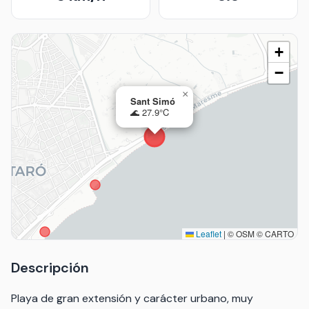
+
−
×
Sant Simó
🌊 27.9°C
Leaflet
|
© OSM © CARTO
Descripción
Playa de gran extensión y carácter urbano, muy