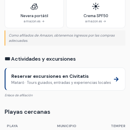
🧊
☀️
Nevera portátil
Crema SPF50
amazon.es →
amazon.es →
Como afiliados de Amazon, obtenemos ingresos por las compras
adecuadas.
🎟️ Actividades y excursiones
Reservar excursiones en Civitatis
→
Mataró · Tours guiados, entradas y experiencias locales
Enlace de afiliación
Playas cercanas
PLAYA
MUNICIPIO
TEMPERAT