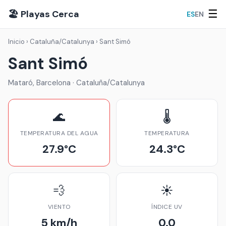
☰
🏖️ Playas Cerca
ES
EN
Inicio
›
Cataluña/Catalunya
›
Sant Simó
Sant Simó
Mataró, Barcelona · Cataluña/Catalunya
🌊
🌡️
TEMPERATURA DEL AGUA
TEMPERATURA
27.9°C
24.3°C
💨
☀️
VIENTO
ÍNDICE UV
5 km/h
0.0