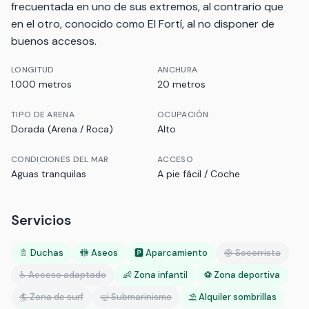
frecuentada en uno de sus extremos, al contrario que
en el otro, conocido como El Fortí, al no disponer de
buenos accesos.
LONGITUD
ANCHURA
1.000 metros
20 metros
TIPO DE ARENA
OCUPACIÓN
Dorada (Arena / Roca)
Alto
CONDICIONES DEL MAR
ACCESO
Aguas tranquilas
A pie fácil / Coche
Servicios
🚿 Duchas
🚻 Aseos
🅿️ Aparcamiento
🛟 Socorrista
♿ Acceso adaptado
👶 Zona infantil
⚽ Zona deportiva
🏄 Zona de surf
🤿 Submarinismo
⛱️ Alquiler sombrillas