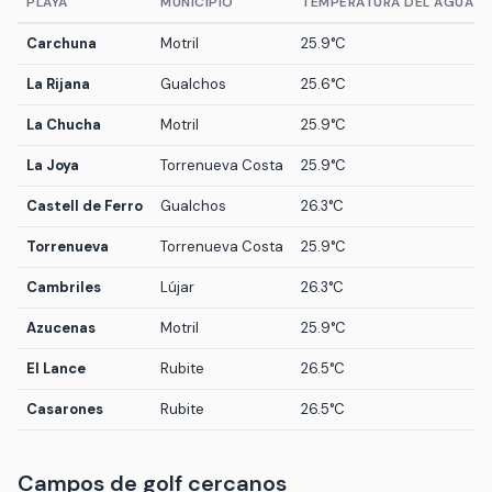
PLAYA
MUNICIPIO
TEMPERATURA DEL AGUA
Carchuna
Motril
25.9°C
La Rijana
Gualchos
25.6°C
La Chucha
Motril
25.9°C
La Joya
Torrenueva Costa
25.9°C
Castell de Ferro
Gualchos
26.3°C
Torrenueva
Torrenueva Costa
25.9°C
Cambriles
Lújar
26.3°C
Azucenas
Motril
25.9°C
El Lance
Rubite
26.5°C
Casarones
Rubite
26.5°C
Campos de golf cercanos