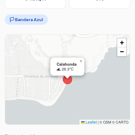
🏳️ Bandera Azul
+
−
×
Calahonda
🌊 26.3°C
Leaflet
|
© OSM © CARTO