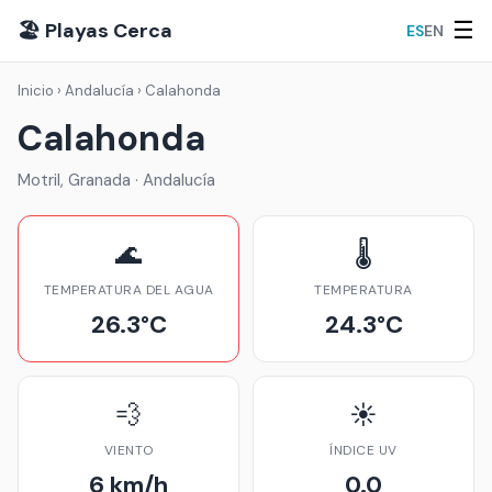
☰
🏖️ Playas Cerca
ES
EN
Inicio
›
Andalucía
›
Calahonda
Calahonda
Motril, Granada · Andalucía
🌊
🌡️
TEMPERATURA DEL AGUA
TEMPERATURA
26.3°C
24.3°C
💨
☀️
VIENTO
ÍNDICE UV
6 km/h
0.0