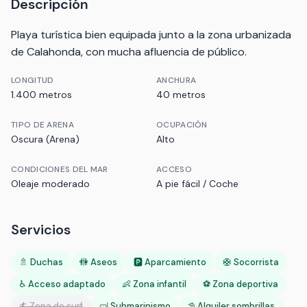
Descripción
Playa turística bien equipada junto a la zona urbanizada
de Calahonda, con mucha afluencia de público.
LONGITUD
ANCHURA
1.400 metros
40 metros
TIPO DE ARENA
OCUPACIÓN
Oscura (Arena)
Alto
CONDICIONES DEL MAR
ACCESO
Oleaje moderado
A pie fácil / Coche
Servicios
🚿 Duchas
🚻 Aseos
🅿️ Aparcamiento
🛟 Socorrista
♿ Acceso adaptado
👶 Zona infantil
⚽ Zona deportiva
🏄 Zona de surf
🤿 Submarinismo
⛱️ Alquiler sombrillas