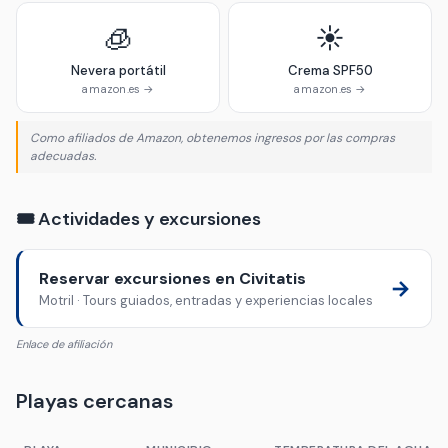
🧊
☀️
Nevera portátil
Crema SPF50
amazon.es →
amazon.es →
Como afiliados de Amazon, obtenemos ingresos por las compras
adecuadas.
🎟️ Actividades y excursiones
Reservar excursiones en Civitatis
→
Motril · Tours guiados, entradas y experiencias locales
Enlace de afiliación
Playas cercanas